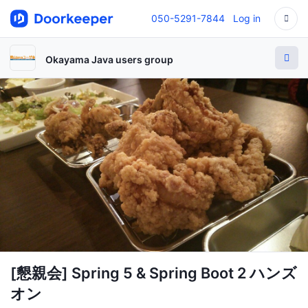
050-5291-7844
Log in
Okayama Java users group
[懇親会] Spring 5 & Spring Boot 2 ハンズ
オン